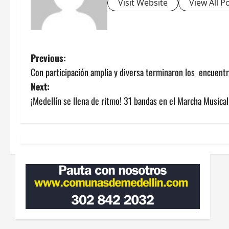
Visit Website
View All P
P
Previous:
Con participación amplia y diversa terminaron los encuentr
o
Next:
s
¡Medellín se llena de ritmo! 31 bandas en el Marcha Musical
t
n
a
v
i