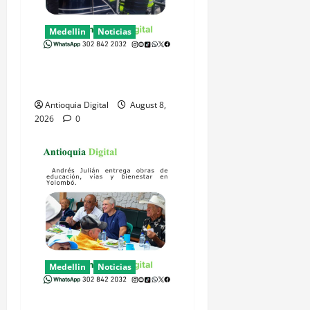
Medellin
Noticias
Rescatan 5 turistas en el
embalse de Guatapé
Antioquia Digital
August 8,
2026
0
Medellin
Noticias
Obras en Yolombó