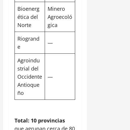
Bioenerg
Minero
ética del
Agroecoló
Norte
gica
Riogrand
—
e
Agroindu
strial del
Occidente
—
Antioque
ño
Total: 10 provincias
que agrupan cerca de 80