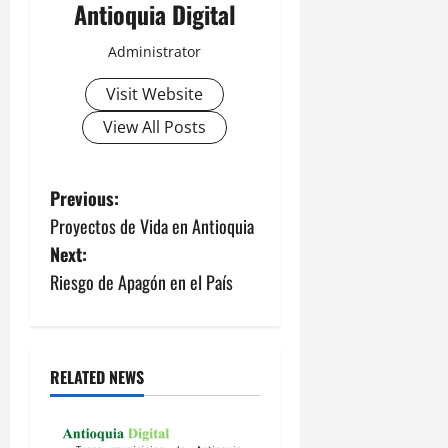
Antioquia Digital
Administrator
Visit Website
View All Posts
P
Previous:
Proyectos de Vida en Antioquia
o
Next:
s
Riesgo de Apagón en el País
t
n
RELATED NEWS
a