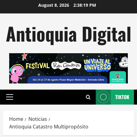
Skip
August 8, 2026
2:38:20 PM
to
content
Antioquia Digital
TIKTOK
Primary
Menu
Home
Noticias
Antioquia Catastro Multipropósito